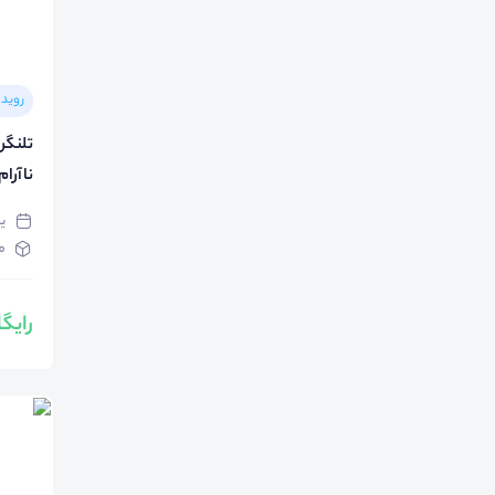
رویدا
ناآرام زندگ
یک‌ش
م
رایگ