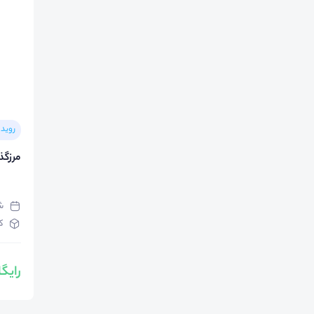
رویدا
مرزگذ
شنبه 
ک
رایگ