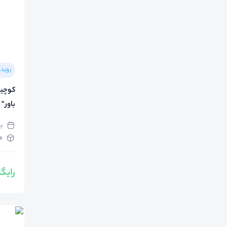
رویدا
باور "
یک‌
هاد
رایگ