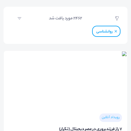
2462
مورد یافت شد
روانشناسی
رویداد آنلاین
۷ راز فرزندپروری در عصر دیجیتال (تکرار)