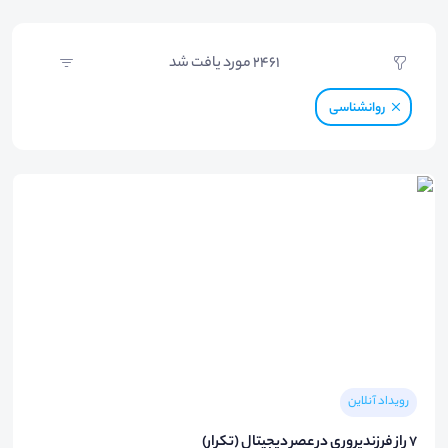
2461
مورد یافت شد
روانشناسی
رویداد آنلاین
۷ راز فرزندپروری در عصر دیجیتال (تکرار)