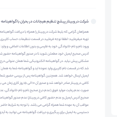
شرکت در وبینار پیشچ تنظیم هیجانات در بحران با گواهینامه
همراهان گرامی که بلیط شرکت در وبینار را همراه با دریافت گواهینام
تهیه میفرمایید؛ لطفا توجه فرمایید در قسمت تنظیمات حساب کاربری خ
ورود نام و نام خانوادگی خود به فارسی و بدون اطلاعات اضافی، و وارد 
آدرس صحیح ایمیل خود مطمئن شوید تا در صدور گواهینامه حضور شم
مشکلی پیش نیاید. در گواهینامه الکترونیکی شما همان عنوانی درج
شد که در قسمت نام کاربری وارد نموده اید و گواهینامه شما به همان
ایمیل ارسال خواهد شد. همچنین گواهینامه پس از بررسی حضور شما ب
کافی در وبینار صادر خواهد شد و صدور آن 10 الی 15 روز کاری 
صورت عدم رعایت موارد فوق (عدم درج صحیح نام و نام خانوادگی، عد
صحیح آدرس ایمیل و عدم حضور کافی در وبینار) عدم صدور گواهینامه
عواقب آن به عهده شما همراه گرامی می باشد. با توجه به شرایط حاضر 
دسترسی به ایمیل برای پیگیری و دریافت گواهینامه می توانید به آیدی