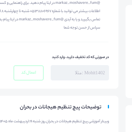
@markaz_moshavere_fum در ایتا پیام دهید. برای راهنمایی و ک
تماس بگیرید و یا به آیدی @markaz_moshavere_fum
سپاس از حسن توجه شما
در صورتی که کد تخفیف دارید، وارد کنید
اعمال کد
توضیحات پیچ تنظیم هیجانات در بحران
وبینار آموزشی پیچ تنظیم هیجانات در بحران روز شنبه 19 اردیبهشت ماه 1405 ساعت 12 الی 14 برگزار خواهد شد.