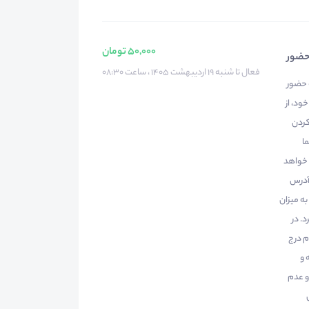
50,000 تومان
 حضور
فعال تا شنبه ۱۹ اردیبهشت ۱۴۰۵ ، ساعت ۰۸:۳۰
ه حضور
ود، از
کردن
ا
 خواهد
 آدرس
ه میزان
زمان می برد. در
م درج
 و
و عدم