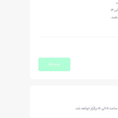
سب
اطلاعات بیشتر می توانید با شماره 05138806967 شنبه تا چهارشنبه 8 الی 14
 در ایتا پیام بدهید.
ثبت نام