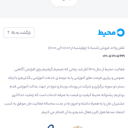
بازگشت به بالا
تلفن واحد فروش (شنبه تا چهارشنبه از 08:00 الی 17:00)
021-57605999
فعالیت محیط از سال 1401 آغاز شد، زمانی که تصمیم گرفتیم برای افزایش آگاهی
عمومی و برابری فرصت های آموزشی پا به عرصه ی خدمات آموزشی بگذاریم و با ایجاد
بستر دو سویه برگزاری و شرکت در رویداد، وبینار و دوره در جهت عدالت آموزشی قدم
برداریم. پشتوانه محیط کیفیت و قیمت به صرفه خدمات است که رضایت حداکثری
مشتریان مان را به همراه داشته و امروز ما در مدت سه‌ساله فعالیت مان موفق به کسب
اعتماد صدها هزار کاربر فعال شدیم و به آن افتخار می‌ کنیم.