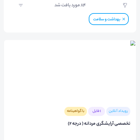
84
مورد یافت شد
بهداشت و سلامت
رویداد آنلاین
1 فایل
با گواهینامه
تخصصى آرايشگرى مردانه ( درجه ٢)