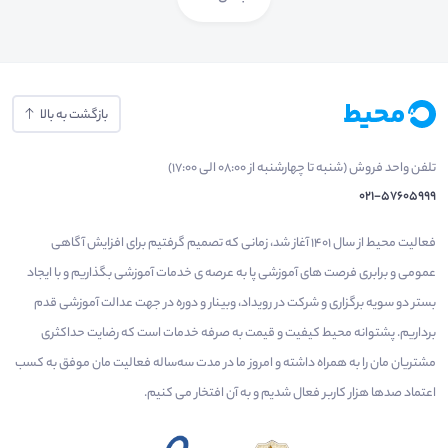
بازگشت به بالا
تلفن واحد فروش (شنبه تا چهارشنبه از 08:00 الی 17:00)
021-57605999
فعالیت محیط از سال 1401 آغاز شد، زمانی که تصمیم گرفتیم برای افزایش آگاهی
عمومی و برابری فرصت های آموزشی پا به عرصه ی خدمات آموزشی بگذاریم و با ایجاد
بستر دو سویه برگزاری و شرکت در رویداد، وبینار و دوره در جهت عدالت آموزشی قدم
برداریم. پشتوانه محیط کیفیت و قیمت به صرفه خدمات است که رضایت حداکثری
مشتریان مان را به همراه داشته و امروز ما در مدت سه‌ساله فعالیت مان موفق به کسب
اعتماد صدها هزار کاربر فعال شدیم و به آن افتخار می‌ کنیم.