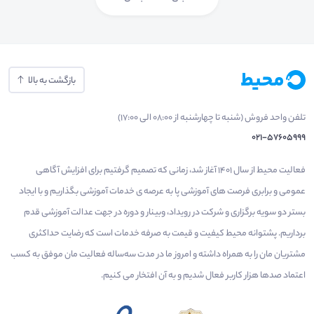
بازگشت به بالا
تلفن واحد فروش (شنبه تا چهارشنبه از 08:00 الی 17:00)
021-57605999
فعالیت محیط از سال 1401 آغاز شد، زمانی که تصمیم گرفتیم برای افزایش آگاهی
عمومی و برابری فرصت های آموزشی پا به عرصه ی خدمات آموزشی بگذاریم و با ایجاد
بستر دو سویه برگزاری و شرکت در رویداد، وبینار و دوره در جهت عدالت آموزشی قدم
برداریم. پشتوانه محیط کیفیت و قیمت به صرفه خدمات است که رضایت حداکثری
مشتریان مان را به همراه داشته و امروز ما در مدت سه‌ساله فعالیت مان موفق به کسب
اعتماد صدها هزار کاربر فعال شدیم و به آن افتخار می‌ کنیم.