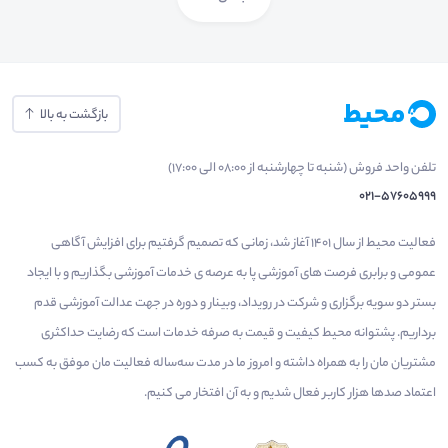
بازگشت به بالا
تلفن واحد فروش (شنبه تا چهارشنبه از 08:00 الی 17:00)
021-57605999
فعالیت محیط از سال 1401 آغاز شد، زمانی که تصمیم گرفتیم برای افزایش آگاهی
عمومی و برابری فرصت های آموزشی پا به عرصه ی خدمات آموزشی بگذاریم و با ایجاد
بستر دو سویه برگزاری و شرکت در رویداد، وبینار و دوره در جهت عدالت آموزشی قدم
برداریم. پشتوانه محیط کیفیت و قیمت به صرفه خدمات است که رضایت حداکثری
مشتریان مان را به همراه داشته و امروز ما در مدت سه‌ساله فعالیت مان موفق به کسب
اعتماد صدها هزار کاربر فعال شدیم و به آن افتخار می‌ کنیم.