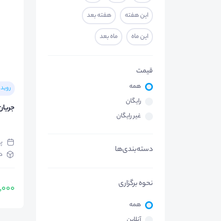
این هفته
هفته بعد
این ماه
ماه بعد
قیمت
همه
روید
رایگان
جریان 
غیر رایگان
پنج‌
دسته‌بندی‌ها
د
نحوه برگزاری
800,000
همه
آنلاین