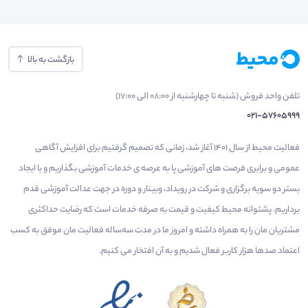
بازگشت به بالا
تلفن واحد فروش (شنبه تا چهارشنبه از 08:00 الی 17:00)
021-57605999
فعالیت محیط از سال 1401 آغاز شد، زمانی که تصمیم گرفتیم برای افزایش آگاهی
عمومی و برابری فرصت های آموزشی پا به عرصه ی خدمات آموزشی بگذاریم و با ایجاد
بستر دو سویه برگزاری و شرکت در رویداد، وبینار و دوره در جهت عدالت آموزشی قدم
برداریم. پشتوانه محیط کیفیت و قیمت به صرفه خدمات است که رضایت حداکثری
مشتریان مان را به همراه داشته و امروز ما در مدت سه‌ساله فعالیت مان موفق به کسب
اعتماد صدها هزار کاربر فعال شدیم و به آن افتخار می‌ کنیم.