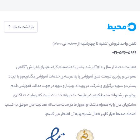
بازگشت به بالا
تلفن واحد فروش (شنبه تا چهارشنبه از 08:00 الی 17:00)
021-57605999
فعالیت محیط از سال 1401 آغاز شد، زمانی که تصمیم گرفتیم برای افزایش آگاهی
عمومی و برابری فرصت های آموزشی پا به عرصه ی خدمات آموزشی بگذاریم و با ایجاد
بستر دو سویه برگزاری و شرکت در رویداد، وبینار و دوره در جهت عدالت آموزشی قدم
برداریم. پشتوانه محیط کیفیت و قیمت به صرفه خدمات است که رضایت حداکثری
مشتریان مان را به همراه داشته و امروز ما در مدت سه‌ساله فعالیت مان موفق به کسب
اعتماد صدها هزار کاربر فعال شدیم و به آن افتخار می‌ کنیم.