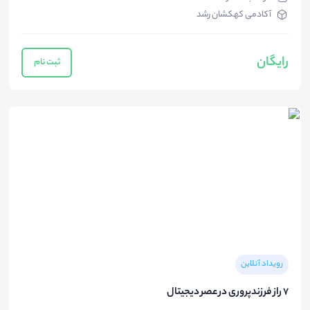
آکادمی کهکشان رشد
رایگان
ثبت نام
رویداد آنلاین
۷ راز فرزندپروری در عصر دیجیتال