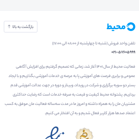
بازگشت به بالا
تلفن واحد فروش (شنبه تا چهارشنبه از 08:00 الی 17:00)
021-57605999
فعالیت محیط از سال 1401 آغاز شد، زمانی که تصمیم گرفتیم برای افزایش آگاهی
عمومی و برابری فرصت های آموزشی پا به عرصه ی خدمات آموزشی بگذاریم و با ایجاد
بستر دو سویه برگزاری و شرکت در رویداد، وبینار و دوره در جهت عدالت آموزشی قدم
برداریم. پشتوانه محیط کیفیت و قیمت به صرفه خدمات است که رضایت حداکثری
مشتریان مان را به همراه داشته و امروز ما در مدت سه‌ساله فعالیت مان موفق به کسب
اعتماد صدها هزار کاربر فعال شدیم و به آن افتخار می‌ کنیم.