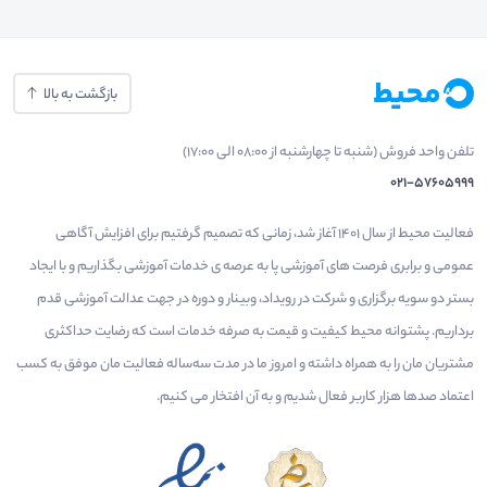
بازگشت به بالا
تلفن واحد فروش (شنبه تا چهارشنبه از 08:00 الی 17:00)
021-57605999
فعالیت محیط از سال 1401 آغاز شد، زمانی که تصمیم گرفتیم برای افزایش آگاهی
عمومی و برابری فرصت های آموزشی پا به عرصه ی خدمات آموزشی بگذاریم و با ایجاد
بستر دو سویه برگزاری و شرکت در رویداد، وبینار و دوره در جهت عدالت آموزشی قدم
برداریم. پشتوانه محیط کیفیت و قیمت به صرفه خدمات است که رضایت حداکثری
مشتریان مان را به همراه داشته و امروز ما در مدت سه‌ساله فعالیت مان موفق به کسب
اعتماد صدها هزار کاربر فعال شدیم و به آن افتخار می‌ کنیم.