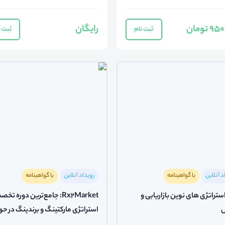
 تومان
رایگان
ثبت نام
ثبت ن
د آنلاین
با گواهینامه
رویداد آنلاین
با گواهینامه
ستراتژی های نوین بازاریابی و
Rx2Market: جامع‌ترین دوره ت
استراتژی مارکتینگ و برندینگ در حو
داروسازی