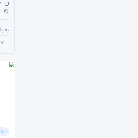
دوشن
s
به پ
جزی
رویدا