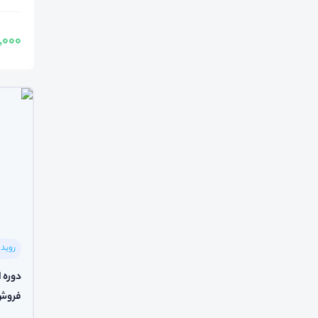
950,000
رویدا
دوره ا
فروش