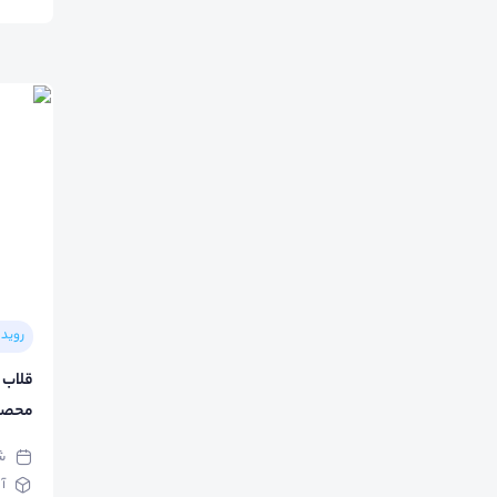
رویدا
قلاب 
محصول
شنبه 
آ