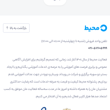
بازگشت به بالا
تلفن واحد فروش (شنبه تا چهارشنبه از 08:00 الی 17:00)
021-57605999
فعالیت محیط از سال 1401 آغاز شد، زمانی که تصمیم گرفتیم برای افزایش آگاهی
عمومی و برابری فرصت های آموزشی پا به عرصه ی خدمات آموزشی بگذاریم و با ایجاد
بستر دو سویه برگزاری و شرکت در رویداد، وبینار و دوره در جهت عدالت آموزشی قدم
برداریم. پشتوانه محیط کیفیت و قیمت به صرفه خدمات است که رضایت حداکثری
مشتریان مان را به همراه داشته و امروز ما در مدت سه‌ساله فعالیت مان موفق به کسب
اعتماد صدها هزار کاربر فعال شدیم و به آن افتخار می‌ کنیم.