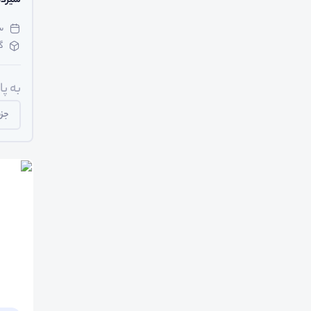
سیزد
سه‌ش
گ
به پ
جزی