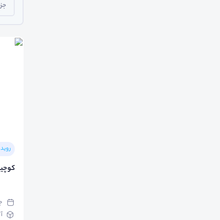
جزی
رویدا
کوچی
جمعه
آ