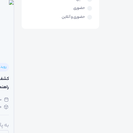
حضوری
حضوری و آنلاین
رویدا
کشف ا
راهنم
سه‌
م
به پ