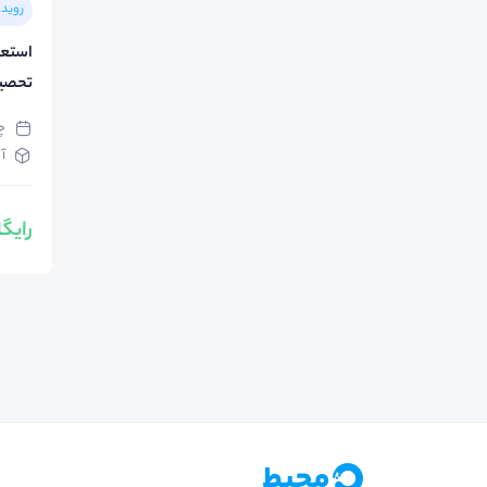
رویدا
استعد
تحصی
چها
آ
رایگ