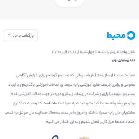
بازگشت به بالا
تلفن واحد فروش (شنبه تا چهارشنبه از 08:00 الی 17:00)
021-57605999
فعالیت محیط از سال 1401 آغاز شد، زمانی که تصمیم گرفتیم برای افزایش آگاهی
عمومی و برابری فرصت های آموزشی پا به عرصه ی خدمات آموزشی بگذاریم و با ایجاد
بستر دو سویه برگزاری و شرکت در رویداد، وبینار و دوره در جهت عدالت آموزشی قدم
برداریم. پشتوانه محیط کیفیت و قیمت به صرفه خدمات است که رضایت حداکثری
مشتریان مان را به همراه داشته و امروز ما در مدت سه‌ساله فعالیت مان موفق به کسب
اعتماد صدها هزار کاربر فعال شدیم و به آن افتخار می‌ کنیم.