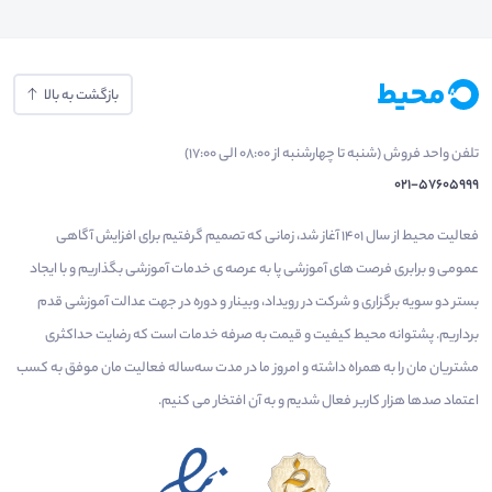
بازگشت به بالا
تلفن واحد فروش (شنبه تا چهارشنبه از 08:00 الی 17:00)
021-57605999
فعالیت محیط از سال 1401 آغاز شد، زمانی که تصمیم گرفتیم برای افزایش آگاهی
عمومی و برابری فرصت های آموزشی پا به عرصه ی خدمات آموزشی بگذاریم و با ایجاد
بستر دو سویه برگزاری و شرکت در رویداد، وبینار و دوره در جهت عدالت آموزشی قدم
برداریم. پشتوانه محیط کیفیت و قیمت به صرفه خدمات است که رضایت حداکثری
مشتریان مان را به همراه داشته و امروز ما در مدت سه‌ساله فعالیت مان موفق به کسب
اعتماد صدها هزار کاربر فعال شدیم و به آن افتخار می‌ کنیم.