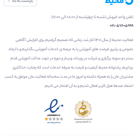
بازگشت به بالا
تلفن واحد فروش (شنبه تا چهارشنبه از 08:00 الی 17:00)
021-57605999
فعالیت محیط از سال 1401 آغاز شد، زمانی که تصمیم گرفتیم برای افزایش آگاهی
عمومی و برابری فرصت های آموزشی پا به عرصه ی خدمات آموزشی بگذاریم و با ایجاد
بستر دو سویه برگزاری و شرکت در رویداد، وبینار و دوره در جهت عدالت آموزشی قدم
برداریم. پشتوانه محیط کیفیت و قیمت به صرفه خدمات است که رضایت حداکثری
مشتریان مان را به همراه داشته و امروز ما در مدت سه‌ساله فعالیت مان موفق به کسب
اعتماد صدها هزار کاربر فعال شدیم و به آن افتخار می‌ کنیم.