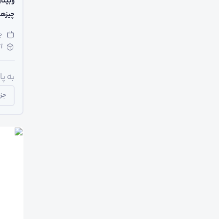
چیزهای
جمعه
آ
به پ
جزی