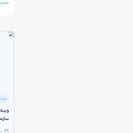
800,000
رویدا
وبینا
سازما
پنج‌