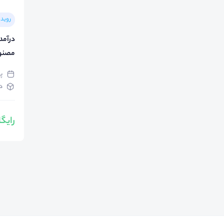
رویدا
درآمد
مصنو
پنج
د
رایگ