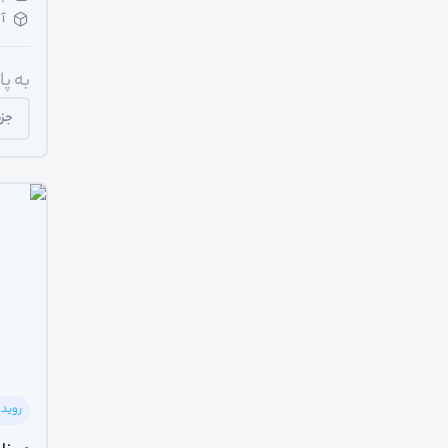
آ
به پ
جزی
رویدا