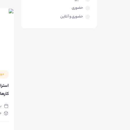
حضوری
حضوری و آنلاین
دور
استرا
کارها
ب
م