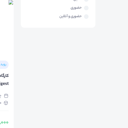
حضوری
حضوری و آنلاین
رویدا
کارگا
igest
چها
مد
250,000