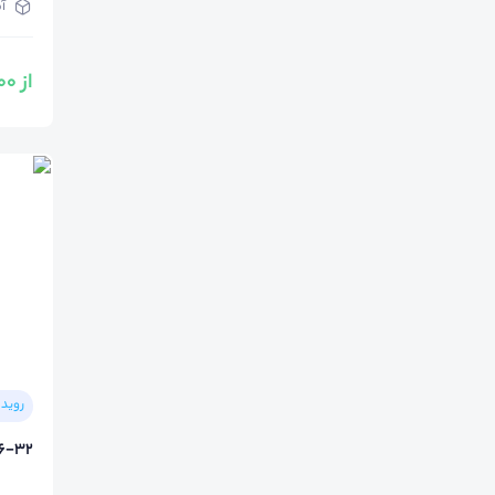
آ
از 1,000,000 تومان
رویدا
6-32)