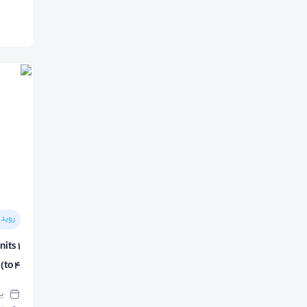
رویدا
its 1
to 4)
یک‌ش