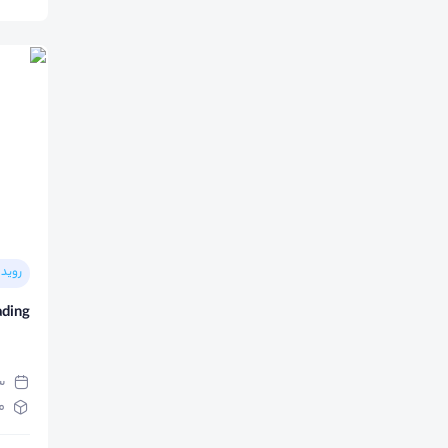
رویدا
ading
سه‌ش
م