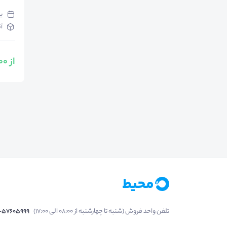
یک‌ش
آ
از 1,000,000 تومان
تلفن واحد فروش (شنبه تا چهارشنبه از 08:00 الی 17:00)
1-57605999