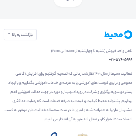
بازگشت به بالا
تلفن واحد فروش (شنبه تا چهارشنبه از 08:00 الی 17:00)
021-57605999
فعالیت محیط از سال 1401 آغاز شد، زمانی که تصمیم گرفتیم برای افزایش آگاهی
عمومی و برابری فرصت های آموزشی پا به عرصه ی خدمات آموزشی بگذاریم و با ایجاد
بستر دو سویه برگزاری و شرکت در رویداد، وبینار و دوره در جهت عدالت آموزشی قدم
برداریم. پشتوانه محیط کیفیت و قیمت به صرفه خدمات است که رضایت حداکثری
مشتریان مان را به همراه داشته و امروز ما در مدت سه‌ساله فعالیت مان موفق به کسب
اعتماد صدها هزار کاربر فعال شدیم و به آن افتخار می‌ کنیم.