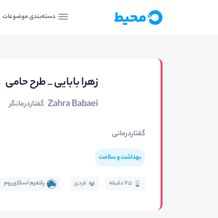
دسته‌بندی موضوعات
زهرا بابایی _ طرح حامی
Zahra Babaei
گفتاردرمانگر
گفتاردرمانی
بهداشت و سلامت
45 دقیقه
فردی
پلتفرم اسکای‌روم