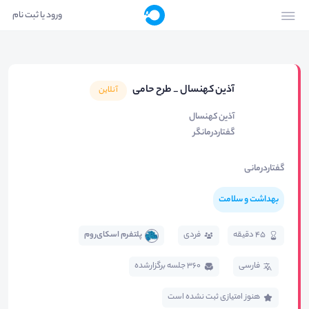
ورود یا ثبت نام
آذین کهنسال _ طرح حامی
آنلاین
آذین کهنسال
گفتاردرمانگر
گفتاردرمانی
بهداشت و سلامت
45 دقیقه
فردی
پلتفرم اسکای‌روم
فارسی
360 جلسه برگزار‌شده
هنوز امتیازی ثبت نشده است