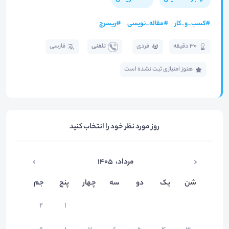
#
کسب_و_کار
#
مقاله_نویسی
#
ریسرچ
30 دقیقه
فردی
تلفنی
فارسی
هنوز امتیازی ثبت نشده است
روز مورد نظر خود را انتخاب کنید
مرداد
،
۱۴۰۵
شن
یک
دو
سه
چهار
پنج
جم
۲
۱