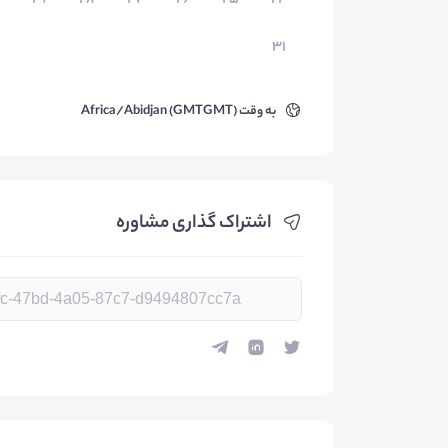
۲۹
۲۸
۲۷
۲۶
۲۵
۲۴
۳۱
به وقت
Africa/Abidjan (GMTGMT)
اشتراک گذاری مشاوره