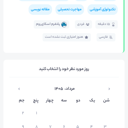
تکنولوژی آموزشی
مهاجرت تحصیلی
مقاله نویسی
15 دقیقه
فردی
پلتفرم اسکای‌روم
فارسی
هنوز امتیازی ثبت نشده است
روز مورد نظر خود را انتخاب کنید
مرداد
،
۱۴۰۵
شن
یک
دو
سه
چهار
پنج
جم
۲
۱
۹
۸
۷
۶
۵
۴
۳