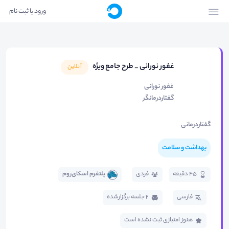
ورود یا ثبت نام
غفور نورانی _ طرح جامع ویژه
آنلاین
غفور نورانی
گفتاردرمانگر
گفتاردرمانی
بهداشت و سلامت
45 دقیقه
فردی
پلتفرم اسکای‌روم
فارسی
2 جلسه برگزار‌شده
هنوز امتیازی ثبت نشده است