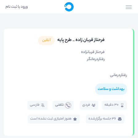
ورود یا ثبت نام
فرحناز قربان زاده _ طرح پایه
آنلاین
فرحناز قربانزاده
رفتاردرمانگر
رفتاردرمانی
بهداشت و سلامت
30 دقیقه
فردی
تلفنی
فارسی
36 جلسه برگزار‌شده
هنوز امتیازی ثبت نشده است