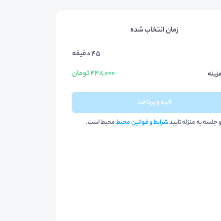
زمان انتخاب شده
45 دقیقه
448,000 تومان
زینه
تایید و پرداخت
و جلسه به منزله تایید
شرایط و قوانین محیط
محیط است.