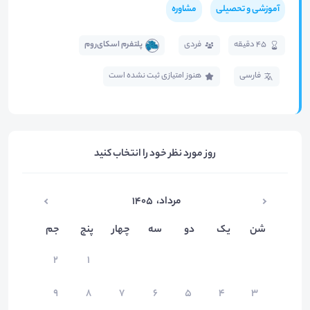
آموزشی و تحصیلی
مشاوره
45 دقیقه
فردی
پلتفرم اسکای‌روم
فارسی
هنوز امتیازی ثبت نشده است
روز مورد نظر خود را انتخاب کنید
مرداد
،
۱۴۰۵
شن
یک
دو
سه
چهار
پنج
جم
۲
۱
۹
۸
۷
۶
۵
۴
۳