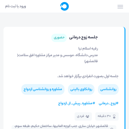
ورود یا ثبت نام
جلسه زوج درمانی
حضوری
رقیه اسلام نیا
مدرس دانشگاه، موسس و مدیر مرکز مشاوره افق سلامت(
قائمشهر)
جلسه اول بصورت انفرادی برگزار خواهد شد.
روانشناسی
روانکاوی بالینی
مشاوره و روانشناسی ازدواج
#
زوج_درمانی
#
مشاوره_پیش_از_ازدواج
30 دقیقه
فردی
قائمشهر، خیابان ساری. جنب کوچه المانیها، ساختمان حکیم، طبقه سوم،