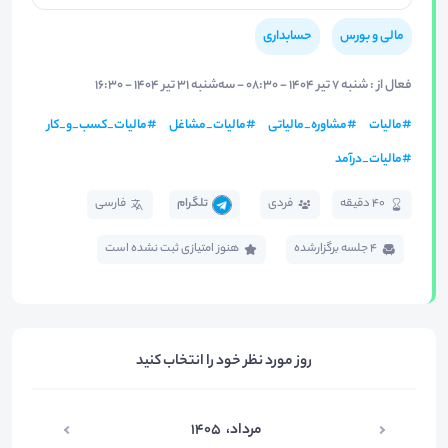
مالی و بورس
حسابداری
فعال از : شنبه ۷ تیر ۱۴۰۴ - ۰۸:۳۰ - سه‌شنبه ۳۱ تیر ۱۴۰۴ - ۱۶:۳۰
#
مالیات
#
مشاوره_مالیاتی
#
مالیات_مشاغل
#
مالیات_کسب_و_کار
#
مالیات_درآمد
40 دقیقه
فردی
تلگرام
فارسی
4 جلسه برگزار‌شده
هنوز امتیازی ثبت نشده است
روز مورد نظر خود را انتخاب کنید
مرداد
،
۱۴۰۵