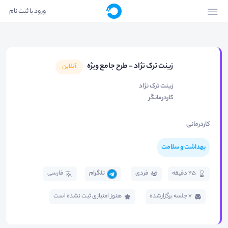
ورود یا ثبت نام
زینت ترک نژاد - طرح جامع ویژه
آنلاین
زینت ترک نژاد
کاردرمانگر
کاردرمانی
بهداشت و سلامت
45 دقیقه
فردی
تلگرام
فارسی
7 جلسه برگزار‌شده
هنوز امتیازی ثبت نشده است