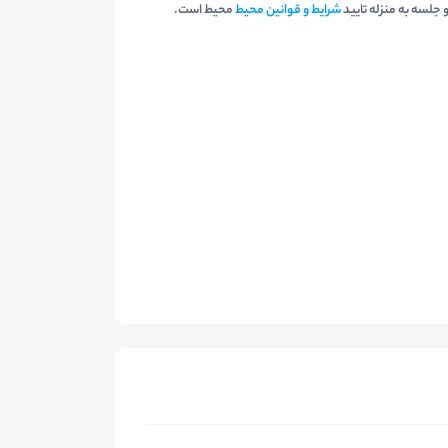
و جلسه به منزله تایید
شرایط و قوانین محیط
محیط است.