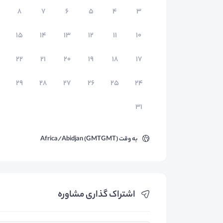
۸
۷
۶
۵
۴
۳
۱۵
۱۴
۱۳
۱۲
۱۱
۱۰
۲۲
۲۱
۲۰
۱۹
۱۸
۱۷
۲۹
۲۸
۲۷
۲۶
۲۵
۲۴
۳۱
به وقت
Africa/Abidjan (GMTGMT)
اشتراک گذاری مشاوره