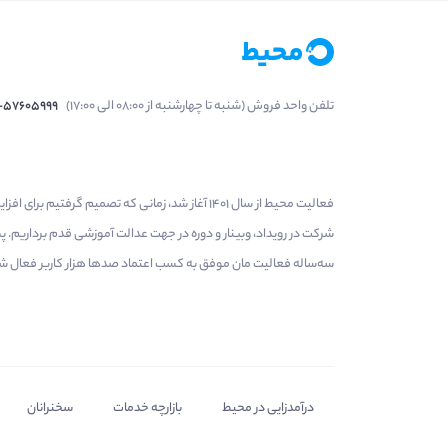
تلفن واحد فروش (شنبه تا چهارشنبه از 08:00 الی 17:00)
1-57605999
فعالیت محیط از سال 1401 آغاز شد، زمانی که تصمی
شرکت در رویداد، وبینار و دوره در جهت عدالت آموزشی قدم برداریم.
سه‌ساله فعالیت مان موفق به کسب اعتماد صدها هزار کاربر فعال شدیم
درآمدزایی در محیط
بازارچه خدمات
سخنرانان