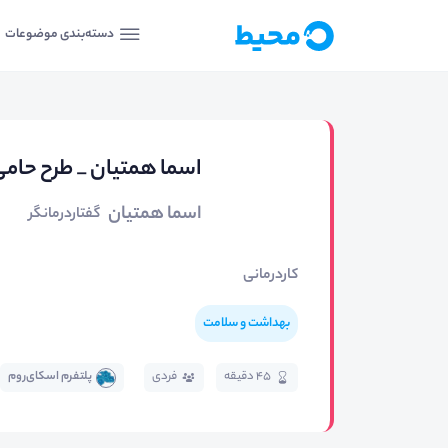
دسته‌بندی موضوعات
اسما همتیان _ طرح حام
اسما همتیان
گفتاردرمانگر
کاردرمانی
بهداشت و سلامت
45 دقیقه
فردی
پلتفرم اسکای‌روم