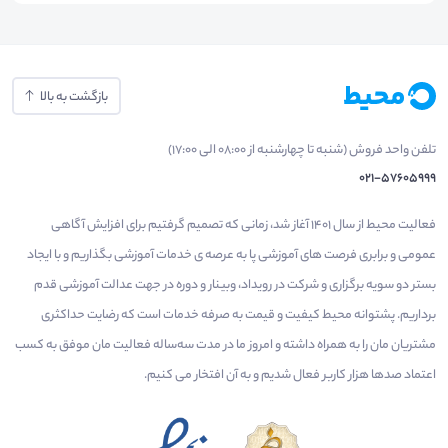
بازگشت به بالا
تلفن واحد فروش (شنبه تا چهارشنبه از 08:00 الی 17:00)
021-57605999
فعالیت محیط از سال 1401 آغاز شد، زمانی که تصمیم گرفتیم برای افزایش آگاهی
عمومی و برابری فرصت های آموزشی پا به عرصه ی خدمات آموزشی بگذاریم و با ایجاد
بستر دو سویه برگزاری و شرکت در رویداد، وبینار و دوره در جهت عدالت آموزشی قدم
برداریم. پشتوانه محیط کیفیت و قیمت به صرفه خدمات است که رضایت حداکثری
مشتریان مان را به همراه داشته و امروز ما در مدت سه‌ساله فعالیت مان موفق به کسب
اعتماد صدها هزار کاربر فعال شدیم و به آن افتخار می‌ کنیم.