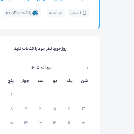
1 ساعت
فردی
پلتفرم اسکای‌روم
روز مورد نظر خود را انتخاب کنید
مرداد
،
۱۴۰۵
شن
یک
دو
سه
چهار
پنج
۱
۸
۷
۶
۵
۴
۳
۱۵
۱۴
۱۳
۱۲
۱۱
۱۰