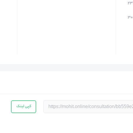
۲۳
۳۰
کپی لینک