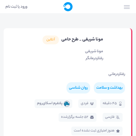
ورود یا ثبت نام
مونا شریفی _ طرح حامی
آنلاین
مونا شریفی
رفتاردرمانگر
رفتاردرمانی
بهداشت و سلامت
روان شناسی
45 دقیقه
فردی
پلتفرم اسکای‌روم
فارسی
52 جلسه برگزار‌شده
هنوز امتیازی ثبت نشده است