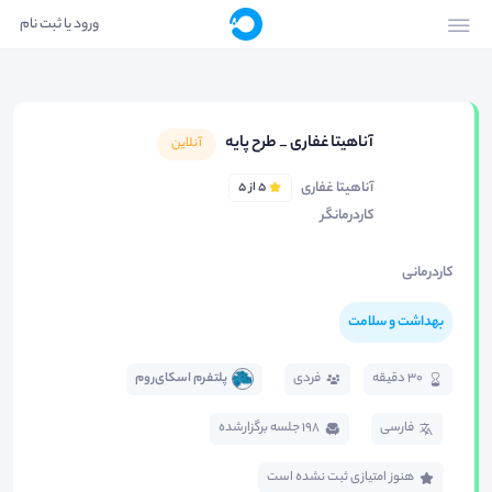
ورود یا ثبت نام
آناهیتا غفاری _ طرح پایه
آنلاین
آناهیتا غفاری
5 از 5
کاردرمانگر
کاردرمانی
بهداشت و سلامت
30 دقیقه
فردی
پلتفرم اسکای‌روم
فارسی
198 جلسه برگزار‌شده
هنوز امتیازی ثبت نشده است