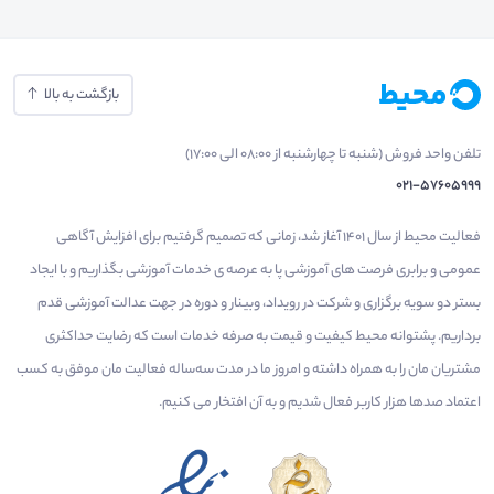
بازگشت به بالا
تلفن واحد فروش (شنبه تا چهارشنبه از 08:00 الی 17:00)
021-57605999
فعالیت محیط از سال 1401 آغاز شد، زمانی که تصمیم گرفتیم برای افزایش آگاهی
عمومی و برابری فرصت های آموزشی پا به عرصه ی خدمات آموزشی بگذاریم و با ایجاد
بستر دو سویه برگزاری و شرکت در رویداد، وبینار و دوره در جهت عدالت آموزشی قدم
برداریم. پشتوانه محیط کیفیت و قیمت به صرفه خدمات است که رضایت حداکثری
مشتریان مان را به همراه داشته و امروز ما در مدت سه‌ساله فعالیت مان موفق به کسب
اعتماد صدها هزار کاربر فعال شدیم و به آن افتخار می‌ کنیم.