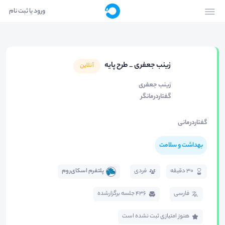
ورود یا ثبت نام
زینب جعفری _ طرح پایه
آنلاین
زینب جعفری
گفتاردرمانگر
گفتاردرمانی
بهداشت و سلامت
30 دقیقه
فردی
پلتفرم اسکای‌روم
فارسی
436 جلسه برگزار‌شده
هنوز امتیازی ثبت نشده است