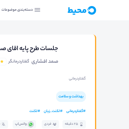
دسته‌بندی موضوعات
جلسات طرح پایه اقای ص
صمد افشاری
گفتاردرمانگر
گفتاردرمانی
بهداشت و سلامت
#
گفتاردرمانی
#
لکنت_زبان
#
لکنت
25 دقیقه
فردی
واتس‌اپ
ف