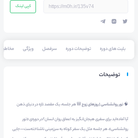
کپی لینک
بلیت های دوره
توضیحات دوره
سرفصل
ویژگی
مخاطبی
توضیحات
🧠
تور روانشناسی | روزهای زوج
🎒 هر جلسه، یک مقصد تازه در دنیای ذهن
آیا آماده‌اید برای سفری هیجان‌انگیز به اعماق روان انسان؟در دوره‌ی «تور
روانشناسی»، هر جلسه مثل یک سفر کوتاه به سرزمینی ناشناخته‌ست—جایی