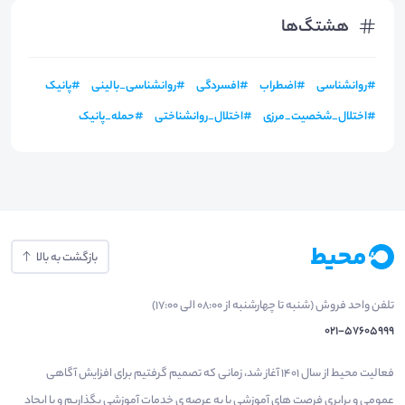
هشتگ‌ها
#
روانشناسی
#
اضطراب
#
افسردگی
#
روانشناسی_بالینی
#
پانیک
#
اختلال_شخصیت_مرزی
#
اختلال_روانشناختی
#
حمله_پانیک
بازگشت به بالا
تلفن واحد فروش (شنبه تا چهارشنبه از 08:00 الی 17:00)
021-57605999
فعالیت محیط از سال 1401 آغاز شد، زمانی که تصمیم گرفتیم برای افزایش آگاهی
عمومی و برابری فرصت های آموزشی پا به عرصه ی خدمات آموزشی بگذاریم و با ایجاد