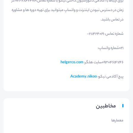
برای ارتباط با آکادمی دکوراسیون داخلی نیکو با شماره تماس 28424019-021 در
زمان در دسترس نبودن اینترنت و واتساپ میتوانید برای تهیه دوره ها و مشاوره
در تماس باشید.
شماره تماس: 28424019-
021شماره واتساپ:
09304614746سایت هلگر:
helgerco.com
پیج آکادمی نیکو:
Academy.nikoo
مخاطبین
معمارها