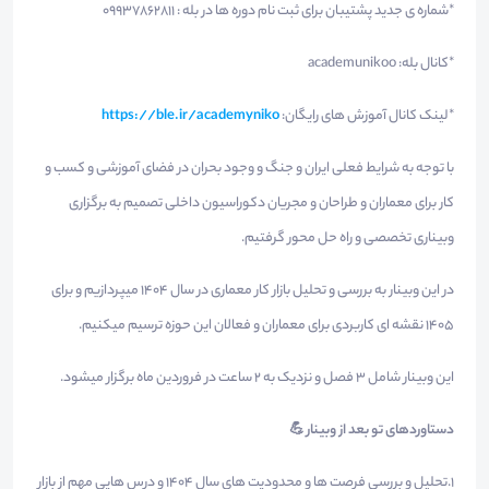
*شماره ی جدید پشتیبان برای ثبت نام دوره ها در بله : 09937862811
*کانال بله: academunikoo
*لینک کانال آموزش های رایگان:
https://ble.ir/academyniko
با توجه به شرایط فعلی ایران و جنگ و وجود بحران در فضای آموزشی و کسب و
کار برای معماران و طراحان و مجریان دکوراسیون داخلی تصمیم به برگزاری
وبیناری تخصصی و راه حل محور گرفتیم.
در این وبینار به بررسی و تحلیل بازار کار معماری در سال 1404 میپردازیم و برای
1405 نقشه ای کاربردی برای معماران و فعالان این حوزه ترسیم میکنیم.
این وبینار شامل 3 فصل و نزدیک به 2 ساعت در فروردین ماه برگزار میشود.
دستاوردهای تو بعد از وبینار
💪
1.تحلیل و بررسی فرصت ها و محدودیت های سال 1404 و درس هایی مهم از بازار