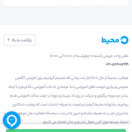
بازگشت به بالا
تلفن واحد فروش (شنبه تا چهارشنبه از 08:00 الی 17:00)
021-57605999
فعالیت محیط از سال 1401 آغاز شد، زمانی که تصمیم گرفتیم برای افزایش آگاهی
عمومی و برابری فرصت های آموزشی پا به عرصه ی خدمات آموزشی بگذاریم و با ایجاد
بستر دو سویه برگزاری و شرکت در رویداد، وبینار و دوره در جهت عدالت آموزشی قدم
برداریم. پشتوانه محیط کیفیت و قیمت به صرفه خدمات است که رضایت حداکثری
مشتریان مان را به همراه داشته و امروز ما در مدت سه‌ساله فعالیت مان موفق به کسب
اعتماد صدها هزار کاربر فعال شدیم و به آن افتخار می‌ کنیم.