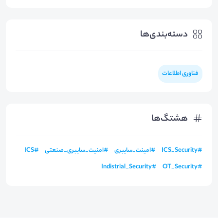
دسته‌بندی‌ها
فناوری اطلاعات
هشتگ‌ها
#
ICS_Security
#
امینت_سایبری
#
امنیت_سایبری_صنعتی
#
ICS
Indistrial_Security
#
OT_Security
#