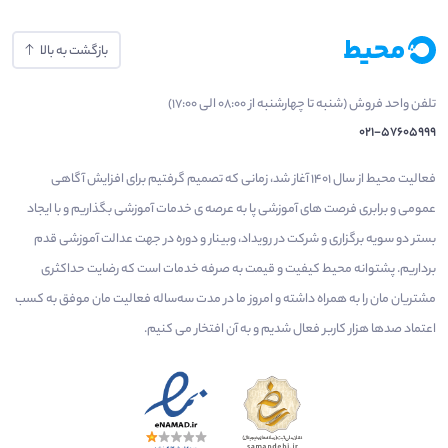
بازگشت به بالا
تلفن واحد فروش (شنبه تا چهارشنبه از 08:00 الی 17:00)
021-57605999
فعالیت محیط از سال 1401 آغاز شد، زمانی که تصمیم گرفتیم برای افزایش آگاهی
عمومی و برابری فرصت های آموزشی پا به عرصه ی خدمات آموزشی بگذاریم و با ایجاد
بستر دو سویه برگزاری و شرکت در رویداد، وبینار و دوره در جهت عدالت آموزشی قدم
برداریم. پشتوانه محیط کیفیت و قیمت به صرفه خدمات است که رضایت حداکثری
مشتریان مان را به همراه داشته و امروز ما در مدت سه‌ساله فعالیت مان موفق به کسب
اعتماد صدها هزار کاربر فعال شدیم و به آن افتخار می‌ کنیم.