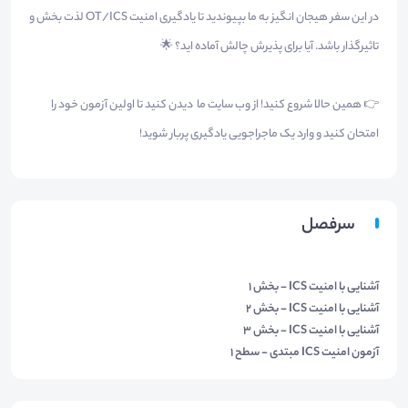
در این سفر هیجان انگیز به ما بپیوندید تا یادگیری امنیت OT/ICS لذت بخش و
تاثیرگذار باشد. آیا برای پذیرش چالش آماده اید؟ 🌟
👉 همین حالا شروع کنید! از وب سایت ما دیدن کنید تا اولین آزمون خود را
امتحان کنید و وارد یک ماجراجویی یادگیری پربار شوید!
سرفصل
آشنایی با امنیت ICS - بخش 1
آشنایی با امنیت ICS - بخش 2
آشنایی با امنیت ICS - بخش 3
آزمون امنیت ICS مبتدی - سطح ۱