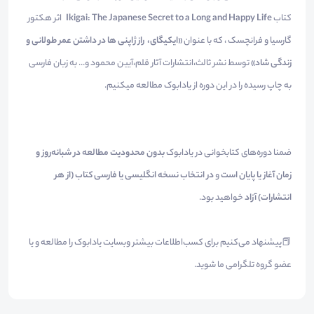
کتاب
Ikigai: The Japanese Secret to a Long and Happy Life
اثر هکتور
گارسیا و فرانچسک ، که با عنوان
«ایکیگای، راز ژاپنی ها در داشتن عمر طولانی و
زندگی شاد»
توسط نشر ثالث،انتشارات آثار قلم،آیین محمود و... به زبان فارسی
به چاپ رسیده را در این دوره از یادابوک مطالعه میکنیم.
ضمنا دوره‌های کتابخوانی در یادابوک
بدون محدودیت مطالعه در شبانه‌روز و
زمان آغاز یا پایان است
و
در انتخاب نسخه انگلیسی یا فارسی کتاب (از هر
انتشارات) آزاد
خواهید بود.
📕پیشنهاد می‌کنیم برای کسب‌اطلاعات بیشتر وبسایت یادابوک را مطالعه و یا
عضو گروه تلگرامی ما شوید.