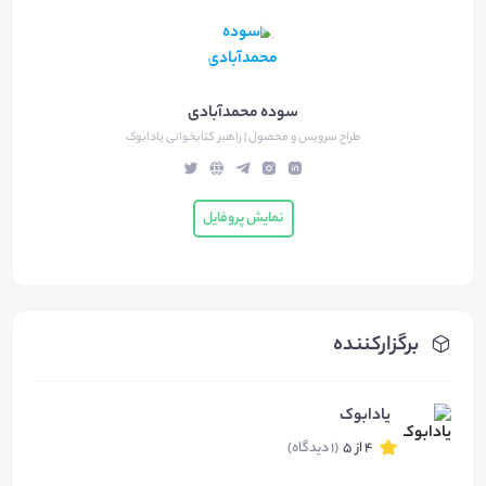
سوده محمدآبادی
طراح سرویس و محصول |‌ راهبر کتابخوانی یادابوک
نمایش پروفایل
برگزارکننده
یادابوک
4 از 5
(1 دیدگاه)