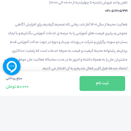
تلفن واحد فروش (شنبه تا چهارشنبه از 08:00 الی 17:00)
021-57605999
فعالیت محیط از سال 1401 آغاز شد، زمانی که تصمیم گرفتیم برای افزایش آگاهی
عمومی و برابری فرصت های آموزشی پا به عرصه ی خدمات آموزشی بگذاریم و با ایجاد
بستر دو سویه برگزاری و شرکت در رویداد، وبینار و دوره در جهت عدالت آموزشی قدم
برداریم. پشتوانه محیط کیفیت و قیمت به صرفه خدمات است که رضایت حداکثری
مشتریان مان را به همراه داشته و امروز ما در مدت سه‌ساله فعالیت مان موفق به کسب
اعتماد صدها هزار کاربر فعال شدیم و به آن افتخار می‌ کنیم.
مبلغ پرداختی
ثبت نام
50,000 تومان
درآمدزایی در محیط
بازارچه خدمات
سخنرانان