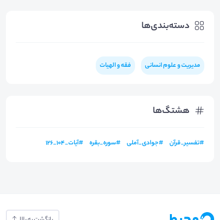
دسته‌بندی‌ها
مدیریت و علوم انسانی
فقه و الهیات
هشتگ‌ها
#
تفسیر_قرآن
#
جوادی_آملی
#
سوره_بقره
#
آیات_104_126
بازگشت به بالا